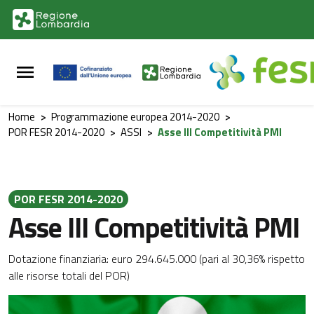
Vai al contenuto principale
Vai al footer
Home
>
Programmazione europea 2014-2020
>
POR FESR 2014-2020
>
ASSI
>
Asse III Competitività PMI
POR FESR 2014-2020
Asse III Competitività PMI
Dotazione finanziaria: euro 294.645.000 (pari al 30,36% rispetto
alle risorse totali del POR)