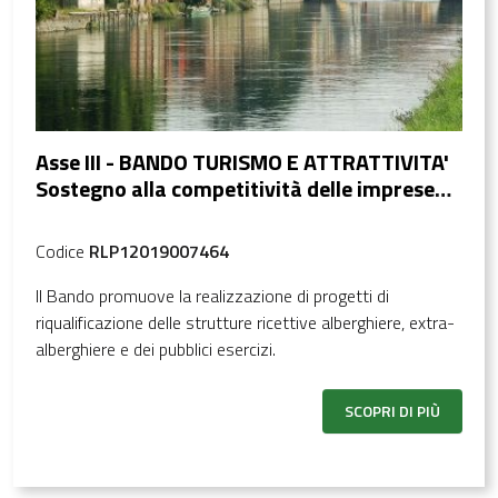
Asse III - BANDO TURISMO E ATTRATTIVITA'
Sostegno alla competitività delle imprese
turistiche delle Aree interne APPENNINO
LOMBARDO - ALTO OLTREPO’ PAVESE
Codice
RLP12019007464
Il Bando promuove la realizzazione di progetti di
riqualificazione delle strutture ricettive alberghiere, extra-
alberghiere e dei pubblici esercizi.
SCOPRI DI PIÙ