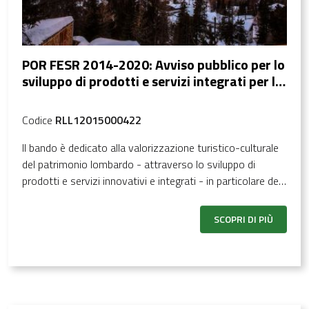
POR FESR 2014-2020: Avviso pubblico per lo
sviluppo di prodotti e servizi integrati per la
valorizzazione degli attrattori turistico -
culturali e naturali della Lombardia
Codice
RLL12015000422
Il bando è dedicato alla valorizzazione turistico-culturale
del patrimonio lombardo - attraverso lo sviluppo di
prodotti e servizi innovativi e integrati - in particolare dei
due attrattori principali individuati per l'alta competitività e
per il grado di unicità ed eccellenza che rappresentano: il
SCOPRI DI PIÙ
Patrimonio UNESCO e il Patrimonio lirico