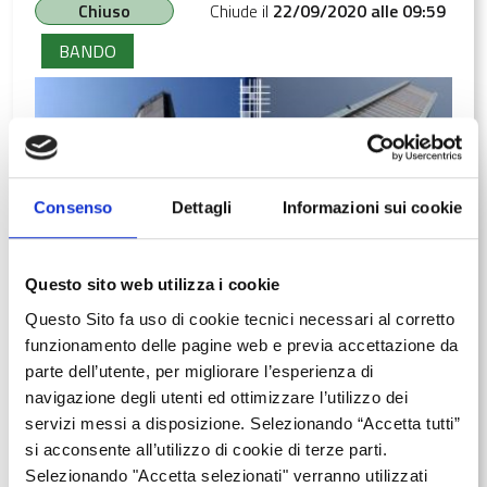
Chiuso
Chiude il
22/09/2020 alle 09:59
BANDO
Consenso
Dettagli
Informazioni sui cookie
Questo sito web utilizza i cookie
Questo Sito fa uso di cookie tecnici necessari al corretto
funzionamento delle pagine web e previa accettazione da
parte dell’utente, per migliorare l’esperienza di
Asse III - AL VIA Fondo principale
navigazione degli utenti ed ottimizzare l’utilizzo dei
servizi messi a disposizione. Selezionando “Accetta tutti”
Codice
RLO12017002423
si acconsente all’utilizzo di cookie di terze parti.
Selezionando "Accetta selezionati" verranno utilizzati
Sportello Chiuso per esaurimento delle risorse. Possono