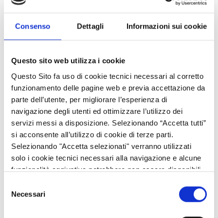
Europeo
(5 aprile 2019)
Salone dello Studente - 2019
(20-21 marzo 2019)
Consenso
Dettagli
Informazioni sui cookie
Evento annuale POR FESR 2014-2020 "Innovazione e
competitività in Lombardia: il Programma Operativo Regionale"
Questo sito web utilizza i cookie
(18 dicembre 2018)
Questo Sito fa uso di cookie tecnici necessari al corretto
Engagement e riabilitazione domiciliare nella cronicità: il
funzionamento delle pagine web e previa accettazione da
progetto SIDERA^B
(16 novembre 2018)
parte dell’utente, per migliorare l’esperienza di
navigazione degli utenti ed ottimizzare l’utilizzo dei
Appalti pre-commerciali:prorogata al 31 ottobre la gara europea
servizi messi a disposizione. Selezionando “Accetta tutti”
(31 ottobre 2018)
si acconsente all’utilizzo di cookie di terze parti.
A Scuola di OpenCoesione, evento finale
(18 maggio 2018)
Selezionando "Accetta selezionati" verranno utilizzati
solo i cookie tecnici necessari alla navigazione e alcune
Salone dello Studente - 2018
(9-10 maggio 2018)
funzionalità aggiuntive potrebbero non essere disponibili.
SmartMatLab Workshop
(15 novembre 2017)
Selezione
Necessari
del
Innovazione e competitività in Lombardia: il Programma
consenso
Operativo Regionale
(24 ottobre 2017)