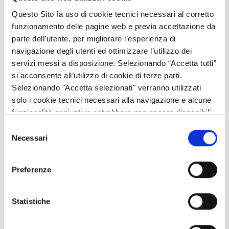
loghi composto da:
Questo Sito fa uso di cookie tecnici necessari al corretto
logo
Coesione Italia 21-27 | Lombardia
;
funzionamento delle pagine web e previa accettazione da
emblema dell’
Unione europea
, la cui altezza non può mai
parte dell’utente, per migliorare l’esperienza di
essere di dimensioni inferiori agli altri loghi;
navigazione degli utenti ed ottimizzare l’utilizzo dei
Stemma della
Repubblica italiana
;
servizi messi a disposizione. Selezionando “Accetta tutti”
logo di
Regione Lombardia
.
si acconsente all’utilizzo di cookie di terze parti.
Selezionando "Accetta selezionati" verranno utilizzati
Tutti i loghi sono parte integrante e sostanziale del blocco loghi,
solo i cookie tecnici necessari alla navigazione e alcune
che non può essere modificato.
funzionalità aggiuntive potrebbero non essere disponibili.
I loghi sono posti in maniera
equidistante
, separati da una
Selezione
linea verticale grigia
. La distanza tra gli estremi di ciascun
Necessari
del
marchio e la linea verticale di separazione non può essere
consenso
inferiore al 50% dell’altezza dell’emblema UE.
Preferenze
Statistiche