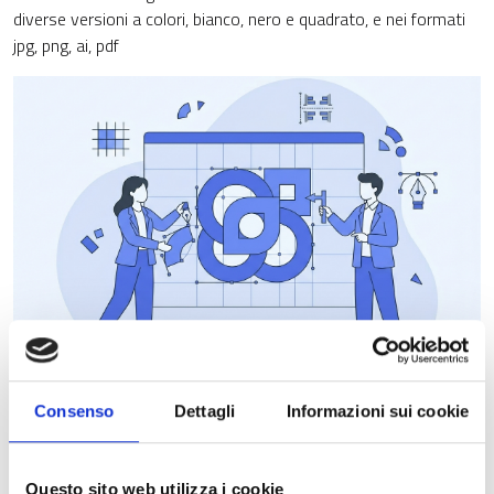
diverse versioni a colori, bianco, nero e quadrato, e nei formati
jpg, png, ai, pdf
Consenso
Dettagli
Informazioni sui cookie
Tutte le iniziative ed i prodotti di informazione e comunicazione
relative ai progetti finanziati dal PR FSESR 2021-2027 di
Regione Lombardia devono essere accompagnate dal blocco di
Questo sito web utilizza i cookie