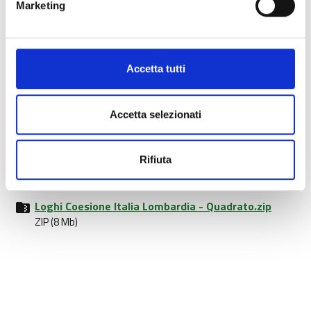
Marketing
Documenti allegati
Accetta tutti
Loghi Coesione Italia Lombardia - Colore.zip
ZIP (5 Mb)
Accetta selezionati
Loghi Coesione Italia Lombardia - Bianco.zip
ZIP (794 Kb)
Rifiuta
Loghi Coesione Italia Lombardia - Nero.zip
ZIP (10 Mb)
Loghi Coesione Italia Lombardia - Quadrato.zip
ZIP (8 Mb)