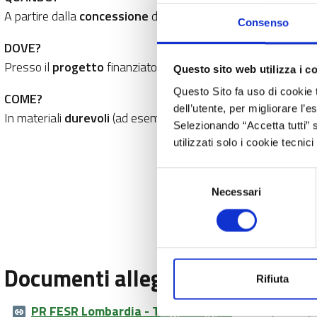
A partire dalla
concessione
del contributo, o dall'avvio dell
Consenso
DOVE?
Presso il
progetto
finanziato o la
sede
e su eventuali
prodo
Questo sito web utilizza i c
Questo Sito fa uso di cookie 
COME?
dell’utente, per migliorare l’
In materiali
durevoli
(ad esempio mdf, policarbonato, alluminio
Selezionando “Accetta tutti” s
utilizzati solo i cookie tecni
Selezione
Necessari
del
consenso
Documenti allegati
Rifiuta
PR FESR Lombardia - Targa A4.pptx
PPTX (912 Kb)