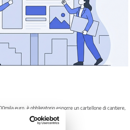
500mila euro, è obbligatorio esporre un cartellone di cantiere,
are l’operatività dei lavori.