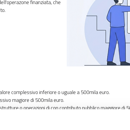
ell'operazone finanziata, che
to.
 valore complessivo inferiore o uguale a 500mila euro.
essivo magiore di 500mila euro.
frastrutture o operazioni di con contributo pubblico maggiore di 
ra ben visibile e contenente le informazioni necessarie a motiv