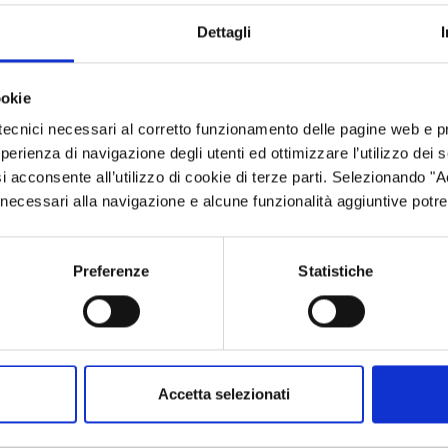
'operazione nel caso avvenga prima della concessione, e per i 
Dettagli
tti
ed attrezzature finanziati, in posizione chiaramente visibile
ookie
tecnici necessari al corretto funzionamento delle pagine web e p
esperienza di navigazione degli utenti ed ottimizzare l’utilizzo dei
, ecc...) ed affisso in maniera
permanente
.
i acconsente all’utilizzo di cookie di terze parti. Selezionando "
ci necessari alla navigazione e alcune funzionalità aggiuntive potr
Preferenze
Statistiche
Accetta selezionati