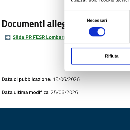
Selezione
Documenti allegati
Necessari
del
consenso
Slide PR FESR Lombardia 21-27.pptx
PPTX (2 Mb)
Rifiuta
Data di pubblicazione:
15/06/2026
Data ultima modifica:
25/06/2026