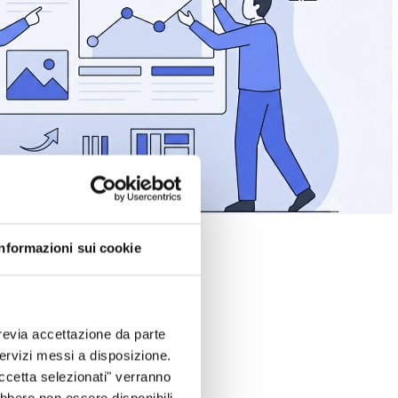
Informazioni sui cookie
indows, Linux, ecc…).
revia accettazione da parte
 servizi messi a disposizione.
Accetta selezionati" verranno
ebbero non essere disponibili.