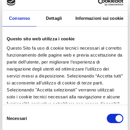
Sono aperte le
candidature
per partecipare a
SMAU Milano
Consenso
Dettagli
Informazioni sui cookie
2026
, l’appuntamento di riferimento per l’innovazione e l’open
innovation che si tiene il
3 e 4 novembre 2026
ad Allianz MiCo
– FieraMilanoCity.
Questo sito web utilizza i cookie
Regione Lombardia, d’intesa con SMAU, ha attivato una
Questo Sito fa uso di cookie tecnici necessari al corretto
manifestazione di interesse
per la selezione di
15 startup o
funzionamento delle pagine web e previa accettazione da
PMI innovative
lombarde, attive nei settori dall’intelligenza
parte dell’utente, per migliorare l’esperienza di
artificiale alla sostenibilità, dalla digitalizzazione industriale alla
navigazione degli utenti ed ottimizzare l’utilizzo dei
salute, dalla mobilità alle smart communities, interessate a
servizi messi a disposizione. Selezionando “Accetta tutti”
presentare le proprie soluzioni a imprese, investitori, pubbliche
si acconsente all’utilizzo di cookie di terze parti.
amministrazioni e operatori dell’ecosistema dell’innovazione
Selezionando "Accetta selezionati" verranno utilizzati
provenienti dall’Italia e dall’estero.
solo i cookie tecnici necessari alla navigazione e alcune
funzionalità aggiuntive potrebbero non essere disponibili.
Le startup e PMI in possesso dei requisiti richiesti possono
inviare la propria candidatura entro il
16 luglio 2026
,
Selezione
Necessari
compilando il form on line (link in pagina).
del
consenso