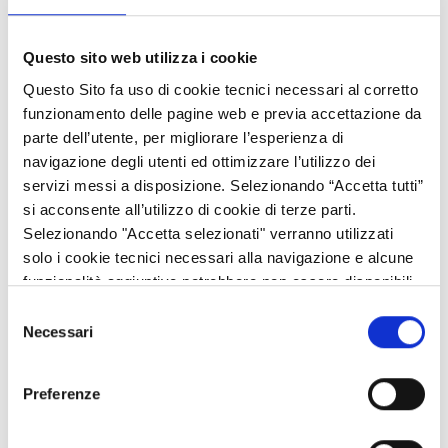
Questo sito web utilizza i cookie
Regione Lombardia aggiorna il Programma Regionale FESR
Questo Sito fa uso di cookie tecnici necessari al corretto
2021-2027 assegnando definitivamente l'importo di flessibilità
funzionamento delle pagine web e previa accettazione da
per rispondere alle nuove sfide del territorio. Se nel 2024
parte dell’utente, per migliorare l’esperienza di
l'architettura del programma si è ampliata con l'introduzione di
navigazione degli utenti ed ottimizzare l’utilizzo dei
due nuovi assi per il potenziamento delle tecnologie critiche, nel
servizi messi a disposizione. Selezionando “Accetta tutti”
2025 la strategia si è orientata maggiornamente verso
si acconsente all’utilizzo di cookie di terze parti.
tematiche della
sostenibilità
ambientale e sociale,
Selezionando "Accetta selezionati" verranno utilizzati
introducendo -in occasione della revisione di metà mandato-, a
solo i cookie tecnici necessari alla navigazione e alcune
fianco di un ulteriore Asse, il 9, a supporto delle
tecnolgie
funzionalità aggiuntive potrebbero non essere disponibili.
critiche
, un nuovo asse destinato alla
resilienza idrica
, l'8, ed
Selezione
uno all'
Housing Sociale
, il 10.
Necessari
del
consenso
L'ultimo e più significativo aggiornamento, l'introduzione
dell'Asse 10, risponde a un'emergenza concreta e si svilupperà
Preferenze
attraverso interventi di
recupero del patrimonio
immobiliare
esistente e inutilizzato,
incremento dell'offerta
di alloggi in